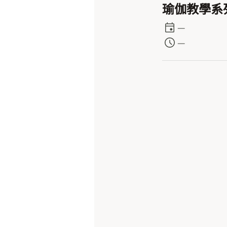
瑜伽教學系列
—
—