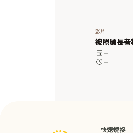
影片
被照顧長者教
—
—
快速鏈接